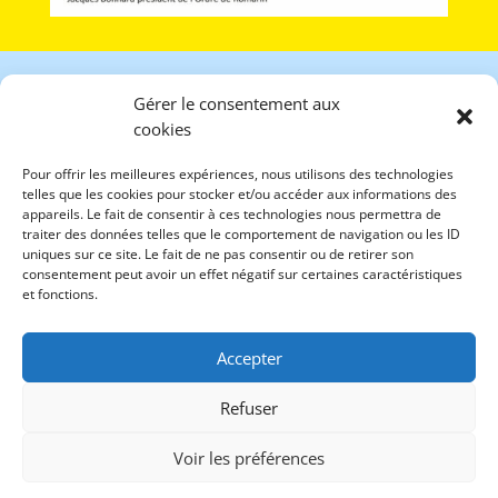
Gérer le consentement aux
cookies
Ordre National de Romarin
Pour offrir les meilleures expériences, nous utilisons des technologies
Association pour
telles que les cookies pour stocker et/ou accéder aux informations des
appareils. Le fait de consentir à ces technologies nous permettra de
le Respect de l’Homme et de la Nature
traiter des données telles que le comportement de navigation ou les ID
Association loi 1901
uniques sur ce site. Le fait de ne pas consentir ou de retirer son
Parc de la Tête d’Or
consentement peut avoir un effet négatif sur certaines caractéristiques
69459 Lyon cedex 06
et fonctions.
FRANCE
Accepter
Jacques BONNARD Président
68 Montée des Grands Prés
Refuser
38200 VIENNE
Tél: 06.20.60.33.44
Voir les préférences