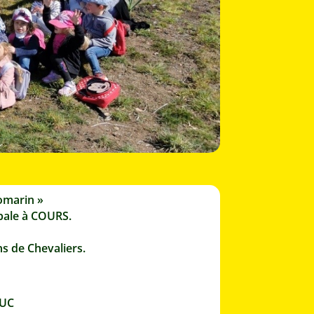
Romarin »
ipale à COURS.
ns de Chevaliers.
RUC