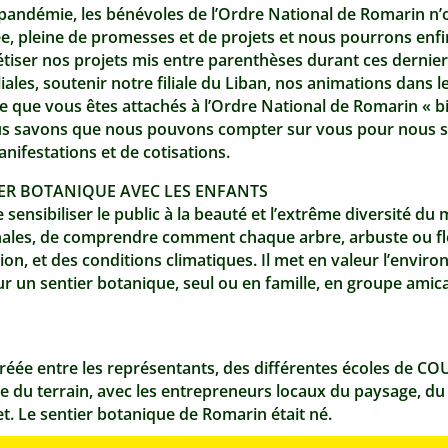
pandémie, les bénévoles de l’Ordre National de Romarin n’o
 pleine de promesses et de projets et nous pourrons enf
rétiser nos projets mis entre parenthèses durant ces dernie
iales, soutenir notre filiale du Liban, nos animations dans le
 que vous êtes attachés à l’Ordre National de Romarin « bien
us savons que nous pouvons compter sur vous pour nous sou
ifestations et de cotisations.
IER BOTANIQUE AVEC LES ENFANTS
sensibiliser le public à la beauté et l’extrême diversité du
nales, de comprendre comment chaque arbre, arbuste ou fleu
tion, et des conditions climatiques. Il met en valeur l’enviro
sur un sentier botanique, seul ou en famille, en groupe ami
 créée entre les représentants, des différentes écoles de C
re du terrain, avec les entrepreneurs locaux du paysage, d
et. Le sentier botanique de Romarin était né.